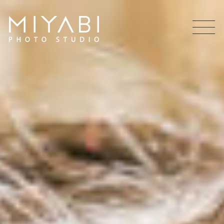
MEN
U