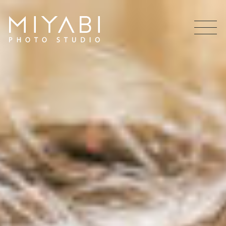
MEN
U