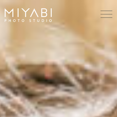
MEN
U