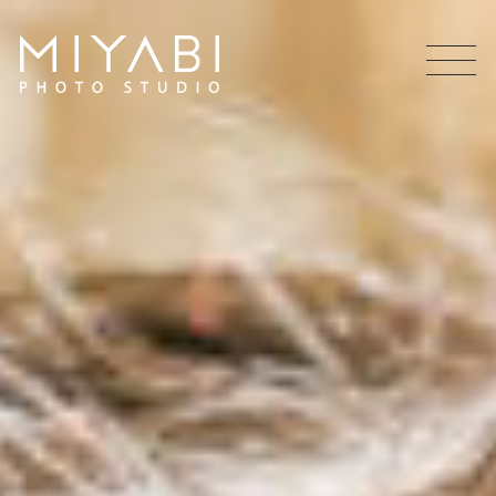
MEN
U