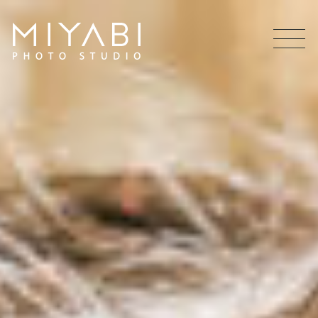
MEN
U