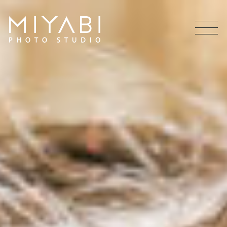
MEN
U